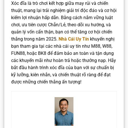
Xóc đĩa là trò chơi kết hợp giữa may rủi và chiến
thuật, mang lại trải nghiệm giải trí độc đáo và cơ hội
kiếm lợi nhuận hấp dẫn. Bằng cách nắm vững luật
chơi, ưu tiên cược Chẵn/Lẻ, theo dõi xu hướng, và
quản lý vốn cẩn thận, bạn có thể tăng cơ hội chiến
thắng trong năm 2025.
Nhà Cái Uy Tín
khuyến nghị
bạn tham gia tại các nhà cái uy tín như M88, W88,
FUN88, hoặc BK8 để đảm bảo an toàn và tận dụng
các khuyến mãi như hoàn trả hoặc thưởng nạp. Hãy
bắt đầu hành trình xóc đĩa của bạn với sự chuẩn bị
kỹ lưỡng, kiên nhẫn, và chiến thuật rõ ràng để đạt
được những chiến thắng ấn tượng!