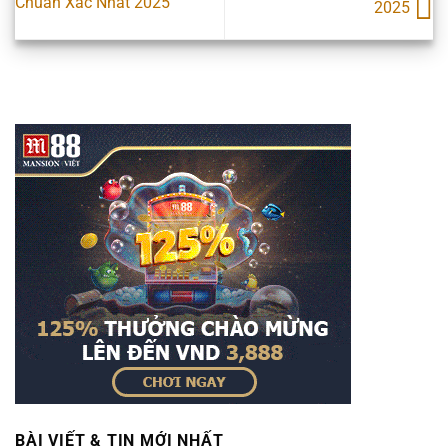
Chuẩn Xác Nhất 2025
2025
BÀI VIẾT & TIN MỚI NHẤT