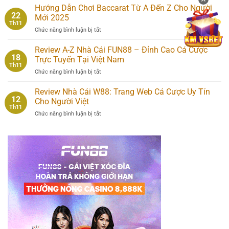
Á
10
Hướng Dẫn Chơi Baccarat Từ A Đến Z Cho Người
Sân
Cá
2025
Nhà
22
Chơi
Mới 2025
Cược
Cái
Th11
Cá
Số
ở
Chức năng bình luận bị tắt
Thể
Cược
1
Hướng
Thao
Uy
Châu
Dẫn
Review A-Z Nhà Cái FUN88 – Đỉnh Cao Cá Cược
Uy
Tín
Á
Chơi
18
Tín
Trực Tuyến Tại Việt Nam
Hàng
Baccarat
Th11
Nhất
Đầu
ở
Chức năng bình luận bị tắt
Từ
2025:
Châu
Review
A
Chinh
Á
A-
Review Nhà Cái W88: Trang Web Cá Cược Uy Tín
Đến
Phục
Z
12
Z
Cho Người Việt
Kèo
Nhà
Th11
Cho
Cược
ở
Chức năng bình luận bị tắt
Cái
Người
Xanh
Review
FUN88
Mới
Chín
Nhà
–
2025
Cái
Đỉnh
W88:
Cao
Trang
Cá
Web
Cược
Cá
Trực
Cược
Tuyến
Uy
Tại
Tín
Việt
Cho
Nam
Người
Việt