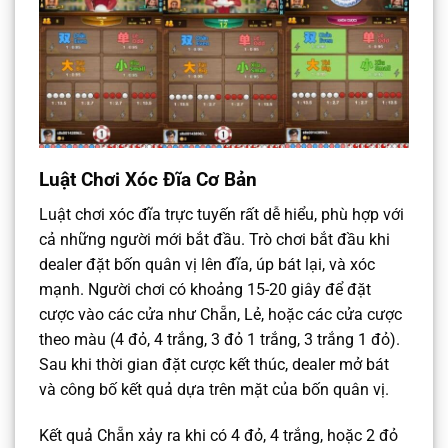
Luật Chơi Xóc Đĩa Cơ Bản
Luật chơi xóc đĩa trực tuyến rất dễ hiểu, phù hợp với
cả những người mới bắt đầu. Trò chơi bắt đầu khi
dealer đặt bốn quân vị lên đĩa, úp bát lại, và xóc
mạnh. Người chơi có khoảng 15-20 giây để đặt
cược vào các cửa như Chẵn, Lẻ, hoặc các cửa cược
theo màu (4 đỏ, 4 trắng, 3 đỏ 1 trắng, 3 trắng 1 đỏ).
Sau khi thời gian đặt cược kết thúc, dealer mở bát
và công bố kết quả dựa trên mặt của bốn quân vị.
Kết quả Chẵn xảy ra khi có 4 đỏ, 4 trắng, hoặc 2 đỏ