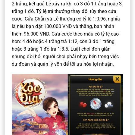
2 trắng; kết quả Lẻ xảy ra khi có 3 đỏ 1 trắng hoặc 3
trắng 1 đỏ. Tỷ lệ trả thưởng thay đổi tùy theo cửa
cược. Cửa Chẵn và Lẻ thường có tỷ lệ 1:0.96, nghĩa
là nếu bạn đặt 100.000 VND và thắng, bạn nhận
thêm 96.000 VND. Cửa cược theo màu có tỷ lệ cao
hơn: 4 đỏ hoặc 4 trắng trả 1:12, còn 3 đỏ 1 trắng
hoặc 3 trắng 1 đỏ trả 1:3.5. Luật chơi đơn giản
nhưng đòi hỏi người chơi phải nhạy bén trong việc
dự đoán và quản lý vốn để tối ưu hóa lợi nhuận.