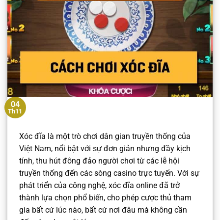
04
Th11
Xóc đĩa là một trò chơi dân gian truyền thống của
Việt Nam, nổi bật với sự đơn giản nhưng đầy kịch
tính, thu hút đông đảo người chơi từ các lễ hội
truyền thống đến các sòng casino trực tuyến. Với sự
phát triển của công nghệ, xóc đĩa online đã trở
thành lựa chọn phổ biến, cho phép cược thủ tham
gia bất cứ lúc nào, bất cứ nơi đâu mà không cần