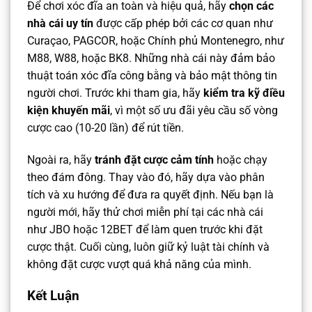
Để chơi xóc đĩa an toàn và hiệu quả, hãy
chọn các
nhà cái uy tín
được cấp phép bởi các cơ quan như
Curaçao, PAGCOR, hoặc Chính phủ Montenegro, như
M88, W88, hoặc BK8. Những nhà cái này đảm bảo
thuật toán xóc đĩa công bằng và bảo mật thông tin
người chơi. Trước khi tham gia, hãy
kiểm tra kỹ điều
kiện khuyến mãi
, vì một số ưu đãi yêu cầu số vòng
cược cao (10-20 lần) để rút tiền.
Ngoài ra, hãy
tránh đặt cược cảm tính
hoặc chạy
theo đám đông. Thay vào đó, hãy dựa vào phân
tích và xu hướng để đưa ra quyết định. Nếu bạn là
người mới, hãy thử chơi miễn phí tại các nhà cái
như JBO hoặc 12BET để làm quen trước khi đặt
cược thật. Cuối cùng, luôn giữ kỷ luật tài chính và
không đặt cược vượt quá khả năng của mình.
Kết Luận