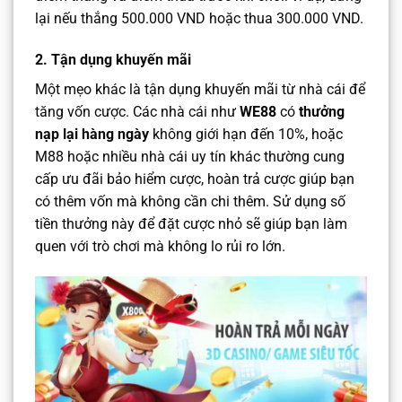
lại nếu thắng 500.000 VND hoặc thua 300.000 VND.
2. Tận dụng khuyến mãi
Một mẹo khác là tận dụng khuyến mãi từ nhà cái để
tăng vốn cược. Các nhà cái như
WE88
có
thưởng
nạp lại hàng ngày
không giới hạn đến 10%, hoặc
M88 hoặc nhiều nhà cái uy tín khác thường cung
cấp ưu đãi bảo hiểm cược, hoàn trả cược giúp bạn
có thêm vốn mà không cần chi thêm. Sử dụng số
tiền thưởng này để đặt cược nhỏ sẽ giúp bạn làm
quen với trò chơi mà không lo rủi ro lớn.