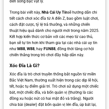
đến sòng bạc vật lý.
Trong bài viết này,
Nhà Cái Uy Tín
sẽ hướng dẫn chi
tiết cách chơi xóc đĩa từ A đến Z, bao gồm luật chơi,
cách đặt cược, tỷ lệ trả thưởng, và những chiến
thuật hiệu quả dành cho người mới trong năm 2025.
Kết hợp kiến thức cơ bản với các mẹo từ cao thủ,
bạn sẽ tự tin hơn khi tham gia tại các nhà cái uy tín
như
M88
,
W88
, hay
FUN88
, đồng thời tăng cơ hội
chiến thắng trong trò chơi đầy hấp dẫn này.
Xóc Đĩa Là Gì?
Xóc đĩa là trò chơi truyền thống bắt nguồn từ miền
Bắc Việt Nam, thường xuất hiện trong các dịp lễ hội,
tết, hoặc tụ điểm giải trí. Trò chơi sử dụng một chiếc
bát, một chiếc đĩa, và bốn quân vị (thường là các
đồng xu hoặc nút có hai mặt đỏ và trắng). Người
chia bài (dealer) đặt bốn quân vị lên đĩa, úp bát lại,