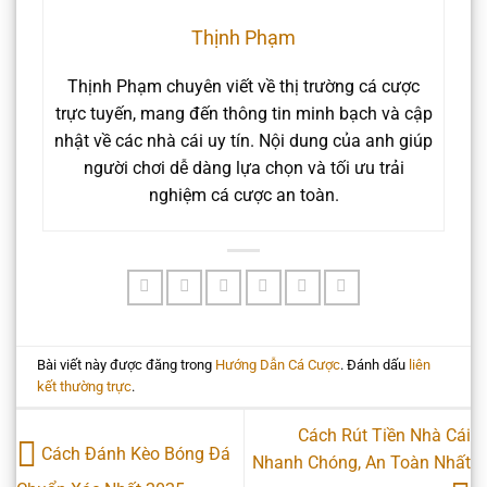
Thịnh Phạm
Thịnh Phạm chuyên viết về thị trường cá cược
trực tuyến, mang đến thông tin minh bạch và cập
nhật về các nhà cái uy tín. Nội dung của anh giúp
người chơi dễ dàng lựa chọn và tối ưu trải
nghiệm cá cược an toàn.
Bài viết này được đăng trong
Hướng Dẫn Cá Cược
. Đánh dấu
liên
kết thường trực
.
Cách Rút Tiền Nhà Cái
Cách Đánh Kèo Bóng Đá
Nhanh Chóng, An Toàn Nhất