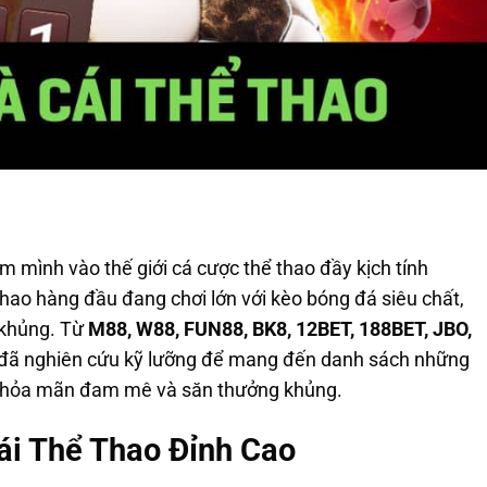
 mình vào thế giới cá cược thể thao đầy kịch tính
hao hàng đầu đang chơi lớn với kèo bóng đá siêu chất,
 khủng. Từ
M88, W88, FUN88, BK8, 12BET, 188BET, JBO,
i đã nghiên cứu kỹ lưỡng để mang đến danh sách những
ể thỏa mãn đam mê và săn thưởng khủng.
ái Thể Thao Đỉnh Cao