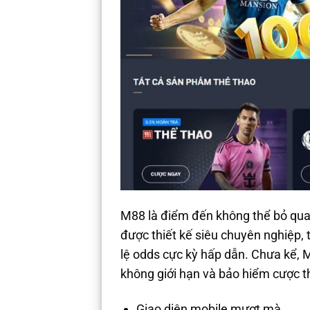
M88 là điểm đến không thể bỏ qua
được thiết kế siêu chuyên nghiệp, t
lệ odds cực kỳ hấp dẫn. Chưa kể, 
không giới hạn và bảo hiểm cược th
Giao diện mobile mượt mà