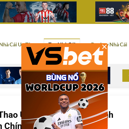
×
Nhà Cái Uy Tín
Top Nhà Cái
Review Nhà Cái
Thao Uy Tín Nhất 2025: Chinh
h Chín