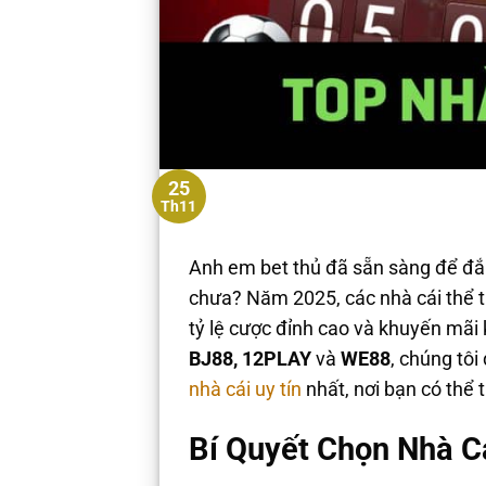
25
Th11
Anh em bet thủ đã sẵn sàng để đắm
chưa? Năm 2025, các nhà cái thể t
tỷ lệ cược đỉnh cao và khuyến mãi
BJ88, 12PLAY
và
WE88
, chúng tô
nhà cái uy tín
nhất, nơi bạn có th
Bí Quyết Chọn Nhà C