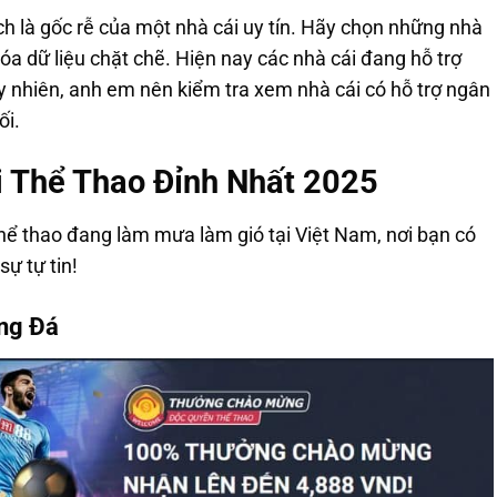
ịch là gốc rễ của một nhà cái uy tín. Hãy chọn những nhà
a dữ liệu chặt chẽ. Hiện nay các nhà cái đang hỗ trợ
y nhiên, anh em nên kiểm tra xem nhà cái có hỗ trợ ngân
ối.
 Thể Thao Đỉnh Nhất 2025
hể thao đang làm mưa làm gió tại Việt Nam, nơi bạn có
ự tự tin!
ng Đá