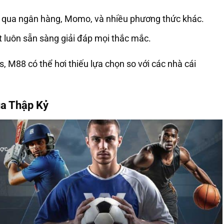
út qua ngân hàng, Momo, và nhiều phương thức khác.
at luôn sẵn sàng giải đáp mọi thắc mắc.
s, M88 có thể hơi thiếu lựa chọn so với các nhà cái
a Thập Kỷ