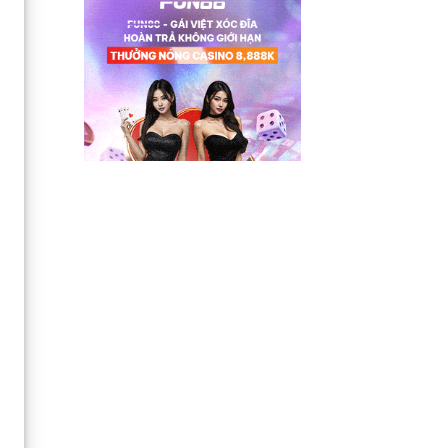
Cá
W88:
Cược
Trang
Trực
Web
Tuyến
Cá
Tại
Cược
Việt
Uy
Nam
Tín
Cho
Người
Việt