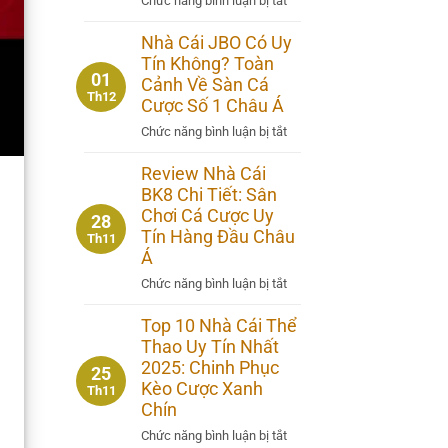
Chức năng bình luận bị tắt
–
Review
Chất
Nhà Cái JBO Có Uy
Chi
Lượng
Tiết
Tín Không? Toàn
Dẫn
01
Nhà
Cảnh Về Sàn Cá
Đầu
Th12
Cái
Cược Số 1 Châu Á
M88:
ở
Chức năng bình luận bị tắt
Sân
Nhà
Chơi
Review Nhà Cái
Cái
Cá
JBO
BK8 Chi Tiết: Sân
Cược
Có
Chơi Cá Cược Uy
28
Uy
Uy
Tín Hàng Đầu Châu
Th11
Tín
Tín
Á
Hàng
Không?
Đầu
ở
Chức năng bình luận bị tắt
Toàn
Châu
Review
Cảnh
Á
Top 10 Nhà Cái Thể
Nhà
Về
2025
Cái
Thao Uy Tín Nhất
Sàn
BK8
2025: Chinh Phục
25
Cá
Chi
Kèo Cược Xanh
Th11
Cược
Tiết:
Chín
Số
Sân
1
ở
Chức năng bình luận bị tắt
Chơi