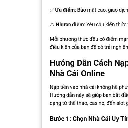
✅
Ưu điểm
: Bảo mật cao, giao dịc
⚠️
Nhược điểm
: Yêu cầu kiến thức 
Mỗi phương thức đều có điểm mạnh 
điều kiện của bạn để có trải nghi
Hướng Dẫn Cách Nạp
Nhà Cái Online
Nạp tiền vào nhà cái không hề phứ
Hướng dẫn này sẽ giúp bạn bắt đ
dạng từ thể thao, casino, đến slot
Bước 1: Chọn Nhà Cái Uy Tí