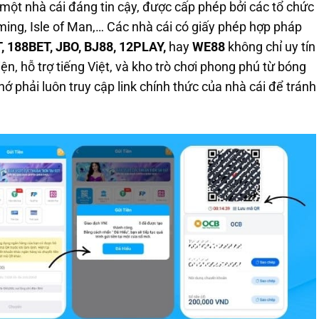
một nhà cái đáng tin cậy, được cấp phép bởi các tổ chức
g, Isle of Man,… Các nhà cái có giấy phép hợp pháp
, 188BET, JBO, BJ88, 12PLAY,
hay
WE88
không chỉ uy tín
n, hỗ trợ tiếng Việt, và kho trò chơi phong phú từ bóng
ớ phải luôn truy cập link chính thức của nhà cái để tránh