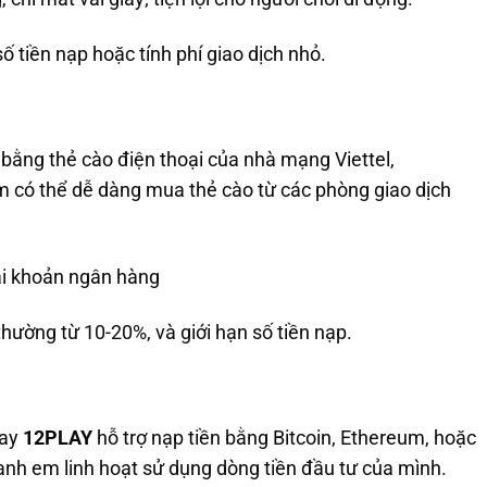
 số tiền nạp hoặc tính phí giao dịch nhỏ.
 bằng thẻ cào điện thoại của nhà mạng Viettel,
 có thể dễ dàng mua thẻ cào từ các phòng giao dịch
tài khoản ngân hàng
 thường từ 10-20%, và giới hạn số tiền nạp.
ay
12PLAY
hỗ trợ nạp tiền bằng Bitcoin, Ethereum, hoặc
nh em linh hoạt sử dụng dòng tiền đầu tư của mình.