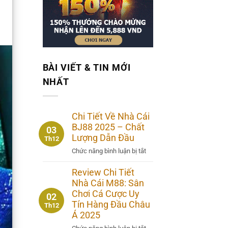
BÀI VIẾT & TIN MỚI
NHẤT
Chi Tiết Về Nhà Cái
BJ88 2025 – Chất
03
Lượng Dẫn Đầu
Th12
ở
Chức năng bình luận bị tắt
Chi
Review Chi Tiết
Tiết
Về
Nhà Cái M88: Sân
Nhà
Chơi Cá Cược Uy
02
Cái
Tín Hàng Đầu Châu
Th12
BJ88
Á 2025
2025
ở