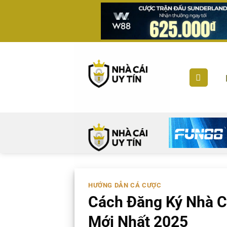
Bỏ
qua
nội
dung
HƯỚNG DẪN CÁ CƯỢC
Cách Đăng Ký Nhà C
Mới Nhất 2025