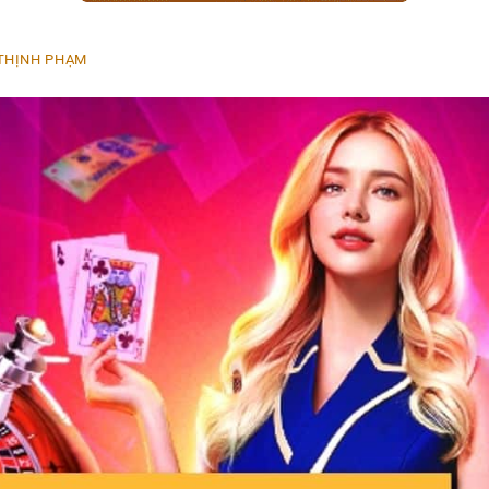
THỊNH PHẠM