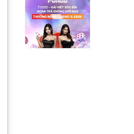
Cá
W88:
Cược
Trang
Trực
Web
Tuyến
Cá
Tại
Cược
Việt
Uy
Nam
Tín
Cho
Người
Việt