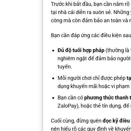
Trước khi bắt đầu, bạn cần nắm rõ
tại nhà cái diễn ra suôn sẻ. Những
công mà còn đảm bảo an toàn và m
Bạn cần đáp ứng các điều kiện sau
Đủ độ tuổi hợp pháp
(thường là t
nghiêm ngặt để đảm bảo người c
tuyến.
Mỗi người chơi chỉ được phép
t
dụng khuyến mãi hoặc vi phạm 
Bạn cần có
phương thức thanh 
ZaloPay), hoặc thẻ tín dụng, để 
Cuối cùng, đừng quên
đọc kỹ điều
nên hiểu rõ các quy định về khuyến 